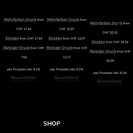
Mehrfarben Druck
Mehrfarben Druck
m
from
from
Mehrfarben Druck
from
CHF
17,44
CHF
22,07
CHF
20,19
Sticken
Sticken
from
CHF
17,44
from
CHF
22,07
Sticken
from
CHF
20,19
1farbiger Druck
1farbiger Druck
F
from
CHF
from
CHF
1farbiger Druck
from
CHF
7,54
12,17
10,29
alle Produkte inkl. 8.1%
alle Produkte inkl. 8.1%
alle Produkte inkl. 8.1%
SHOP