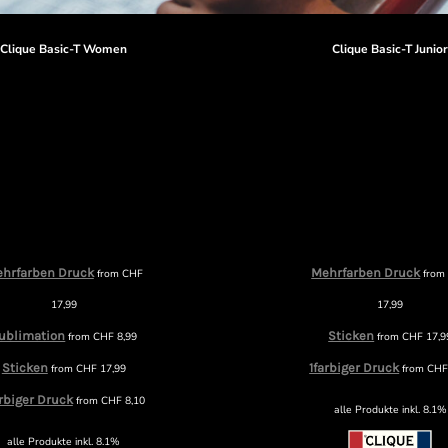
Clique Basic-T Women
Clique Basic-T Junio
hrfarben Druck
Mehrfarben Druck
from
CHF
fro
17,99
17,99
ublimation
Sticken
from
CHF
8,99
from
CHF
17,9
Sticken
1farbiger Druck
from
CHF
17,99
from
CH
arbiger Druck
from
CHF
8,10
alle Produkte inkl. 8.1%
alle Produkte inkl. 8.1%