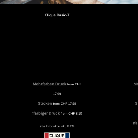
Clique Basic-T
Mehrfarben Druck
Me
from
CHF
17,99
Sticken
S
from
CHF
17,99
1farbiger Druck
from
CHF
8,10
1f
alle Produkte inkl. 8.1%