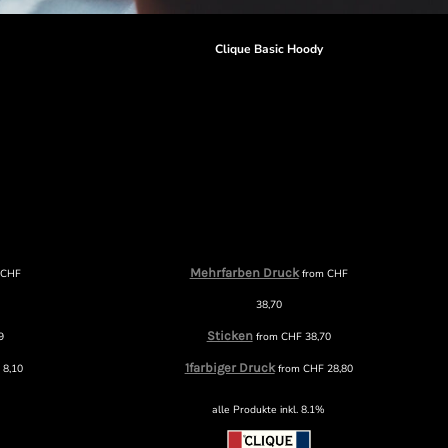
r
Clique Basic Hoody
Mehrfarben Druck
m
CHF
from
CHF
38,70
Sticken
9
from
CHF
38,70
1farbiger Druck
F
8,10
from
CHF
28,80
alle Produkte inkl. 8.1%