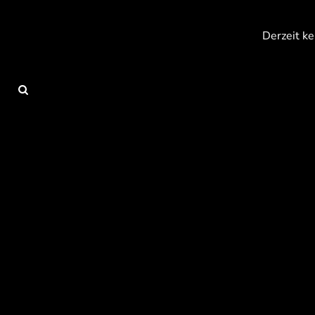
{CC} - {CN}
Anmelden
Derzeit ke
Registrieren
Warenkorb: 0 Artikel
Currency: