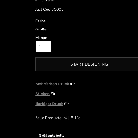
S bis XXL
Just Cool JC002
Farbe
Größe
Menge
START DESIGNING
für
Mehrfarben Druck
für
Sticken
für
1farbiger Druck
*
alle Produkte inkl. 8.1%
Größentabelle