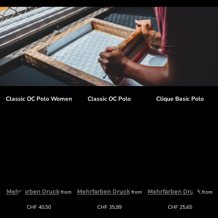
t
Classic OC Polo Women
Classic OC Polo
Clique Basic Polo
Mehrfarben Druck
Mehrfarben Druck
Mehrfarben Druck
from
from
from
CHF
40,50
CHF
35,99
CHF
25,65