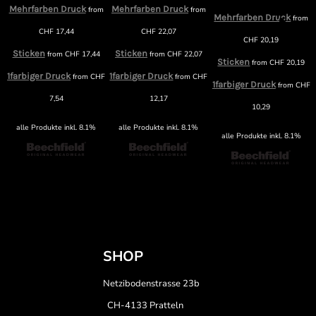
Mehrfarben Druck
Mehrfarben Druck
m
from
from
Mehrfarben Druck
from
CHF
17,44
CHF
22,07
CHF
20,19
Sticken
Sticken
from
CHF
17,44
from
CHF
22,07
Sticken
from
CHF
20,19
1farbiger Druck
1farbiger Druck
F
from
CHF
from
CHF
1farbiger Druck
from
CHF
7,54
12,17
10,29
alle Produkte inkl. 8.1%
alle Produkte inkl. 8.1%
alle Produkte inkl. 8.1%
SHOP
Netzibodenstrasse 23b
CH-4133 Pratteln