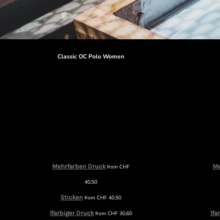
Classic OC Polo Women
Mehrfarben Druck
Me
from
CHF
40,50
Sticken
from
CHF
40,50
1farbiger Druck
1fa
from
CHF
30,60