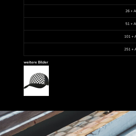
26 + A
51 + A
101 + A
251 + A
weitere Bilder