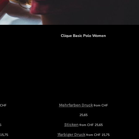
Clique Basic Polo Women
Mehrfarben Druck
m
CHF
from
CHF
25,65
Sticken
5
from
CHF
25,65
1farbiger Druck
15,75
from
CHF
15,75