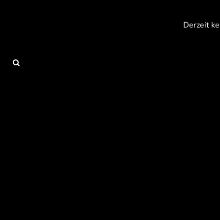
{CC} - {CN}
Anmelden
Derzeit ke
Registrieren
Warenkorb: 0 Artikel
Currency: