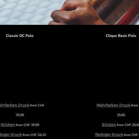
Classic OC Polo
Clique Basic Polo
hrfarben Druck
Mehrfarben Druck
from
CHF
fro
35,99
25,65
Sticken
Sticken
from
CHF
35,99
from
CHF
25,6
rbiger Druck
1farbiger Druck
from
CHF
26,10
from
CHF