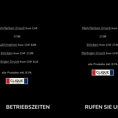
hrfarben Druck
Mehrfarben Druck
from
CHF
fro
17,99
17,99
ublimation
Sticken
from
CHF
8,99
from
CHF
17,9
Sticken
1farbiger Druck
from
CHF
17,99
from
CH
arbiger Druck
from
CHF
8,10
alle Produkte inkl. 8.1%
alle Produkte inkl. 8.1%
BETRIEBSZEITEN
RUFEN SIE 