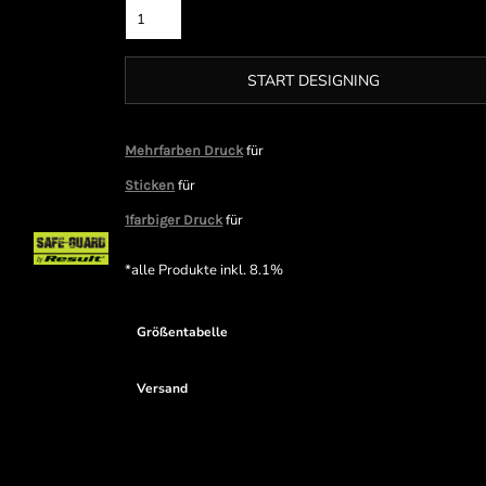
START DESIGNING
für
Mehrfarben Druck
für
Sticken
für
1farbiger Druck
*
alle Produkte inkl. 8.1%
Größentabelle
Versand