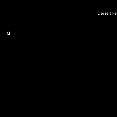
{CC} - {CN}
Anmelden
Derzeit ke
Registrieren
Warenkorb: 0 Artikel
Currency: