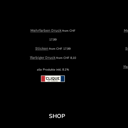
Mehrfarben Druck
Me
from
CHF
17,99
Sticken
S
from
CHF
17,99
1farbiger Druck
from
CHF
8,10
1f
alle Produkte inkl. 8.1%
SHOP