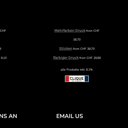
Mehrfarben Druck
m
CHF
from
CHF
38,70
Sticken
9
from
CHF
38,70
1farbiger Druck
F
8,10
from
CHF
28,80
alle Produkte inkl. 8.1%
UNS AN
EMAIL US