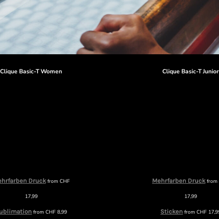
Clique Basic-T Women
Clique Basic-T Junio
hrfarben Druck
Mehrfarben Druck
from
CHF
fro
17,99
17,99
ublimation
Sticken
from
CHF
8,99
from
CHF
17,9