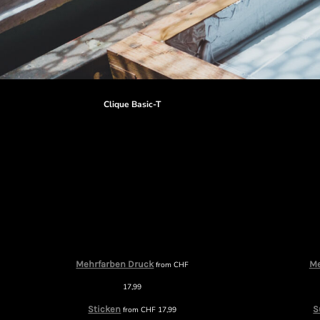
Clique Basic-T
Mehrfarben Druck
Me
from
CHF
17,99
Sticken
S
from
CHF
17,99