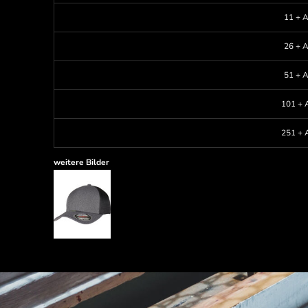
11 + A
26 + A
51 + A
101 + A
251 + A
weitere Bilder