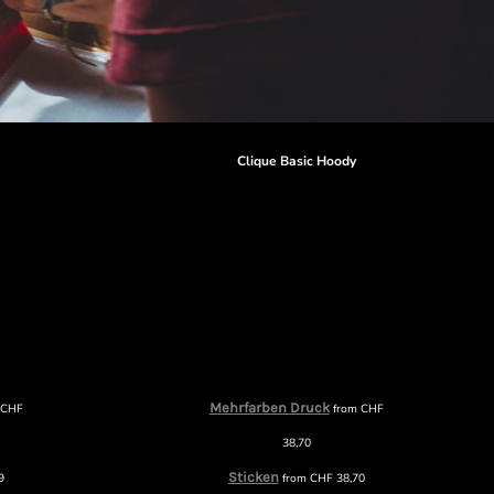
r
Clique Basic Hoody
Mehrfarben Druck
m
CHF
from
CHF
38,70
Sticken
9
from
CHF
38,70