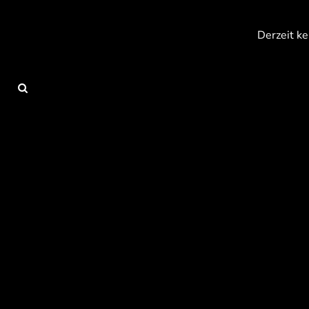
{CC} - {CN}
Anmelden
Derzeit ke
Registrieren
Warenkorb: 0 Artikel
Currency: