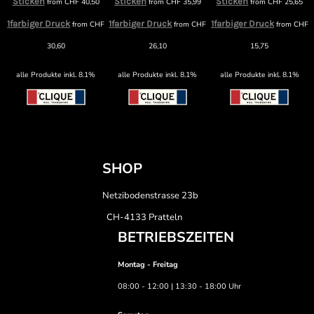
Sticken
Sticken
Sticken
from
CHF
40,50
from
CHF
35,99
from
CHF
25,65
1farbiger Druck
1farbiger Druck
1farbiger Druck
from
CHF
from
CHF
from
CHF
30,60
26,10
15,75
alle Produkte inkl. 8.1%
alle Produkte inkl. 8.1%
alle Produkte inkl. 8.1%
SHOP
Netzibodenstrasse 23b
CH-4133 Pratteln
BETRIEBSZEITEN
Montag - Freitag
08:00 - 12:00 | 13:30 - 18:00 Uhr