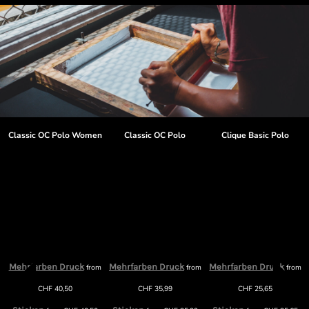
t
Classic OC Polo Women
Classic OC Polo
Clique Basic Polo
Mehrfarben Druck
Mehrfarben Druck
Mehrfarben Druck
from
from
from
CHF
40,50
CHF
35,99
CHF
25,65