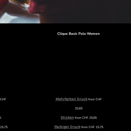
Clique Basic Polo Women
Mehrfarben Druck
m
CHF
from
CHF
25,65
Sticken
5
from
CHF
25,65
1farbiger Druck
15,75
from
CHF
15,75