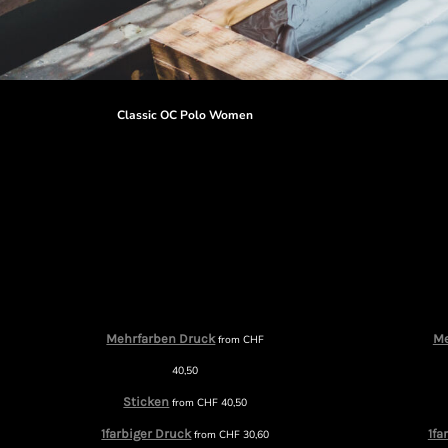
Classic OC Polo Women
Mehrfarben Druck
Me
from
CHF
40,50
Sticken
from
CHF
40,50
1farbiger Druck
1fa
from
CHF
30,60