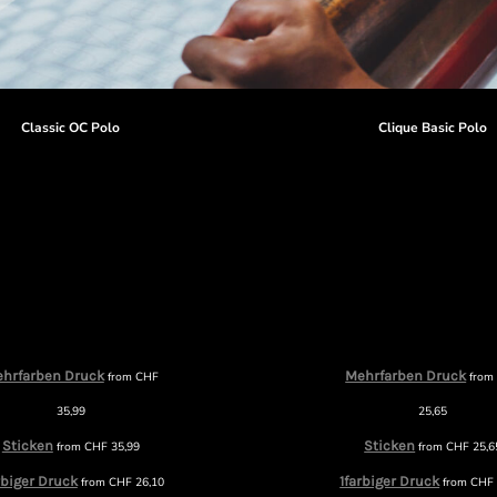
Classic OC Polo
Clique Basic Polo
hrfarben Druck
Mehrfarben Druck
from
CHF
fro
35,99
25,65
Sticken
Sticken
from
CHF
35,99
from
CHF
25,6
rbiger Druck
1farbiger Druck
from
CHF
26,10
from
CHF