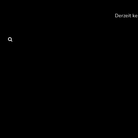
{CC} - {CN}
Anmelden
Derzeit ke
Registrieren
Warenkorb: 0 Artikel
Currency: