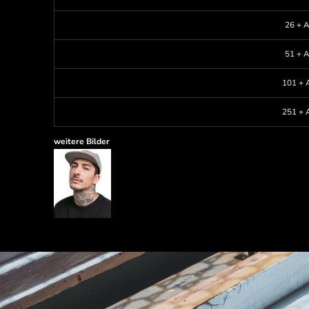
26 + A
51 + A
101 + A
251 + A
weitere Bilder