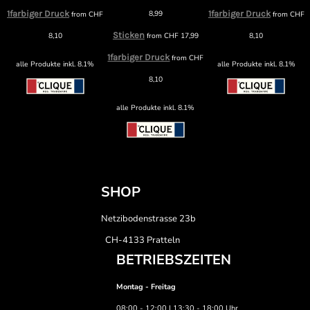
1farbiger Druck
8,99
1farbiger Druck
from
CHF
from
CHF
F
Sticken
8,10
from
CHF
17,99
8,10
1farbiger Druck
from
CHF
alle Produkte inkl. 8.1%
alle Produkte inkl. 8.1%
8,10
alle Produkte inkl. 8.1%
SHOP
Netzibodenstrasse 23b
CH-4133 Pratteln
BETRIEBSZEITEN
Montag - Freitag
08:00 - 12:00 | 13:30 - 18:00 Uhr