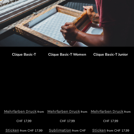
Clique Basic-T
Clique Basic-T Women
Clique Basic-T Junior
Mehrfarben Druck
Mehrfarben Druck
Mehrfarben Druck
from
from
from
m
CHF
17,99
CHF
17,99
CHF
17,99
Sticken
Sublimation
Sticken
from
CHF
17,99
from
CHF
from
CHF
17,99