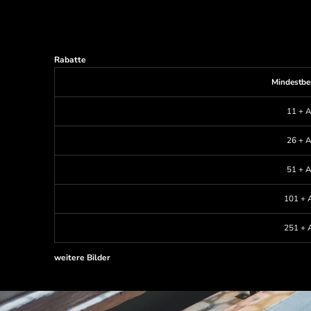
Rabatte
Mindestbe
11 + A
26 + A
51 + A
101 + A
251 + A
weitere Bilder