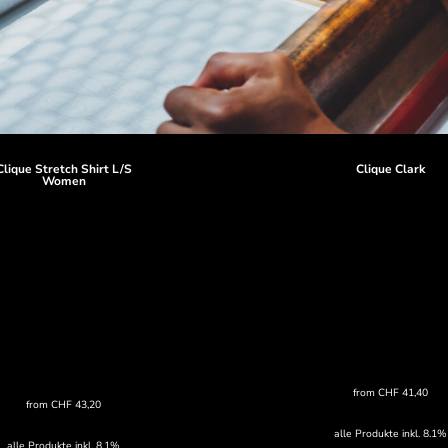
Clique Stretch Shirt L/S
Clique Clark
Women
from
CHF
41,40
from
CHF
43,20
alle Produkte inkl. 8.1%
alle Produkte inkl. 8.1%