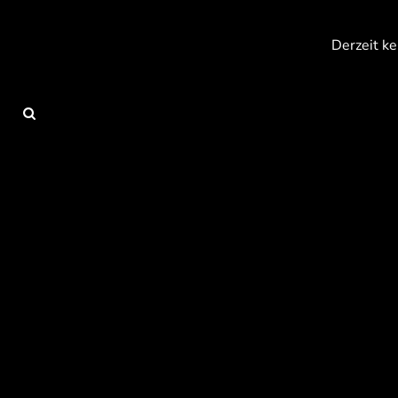
{CC} - {CN}
Anmelden
Derzeit ke
Registrieren
Warenkorb: 0 Artikel
Currency: