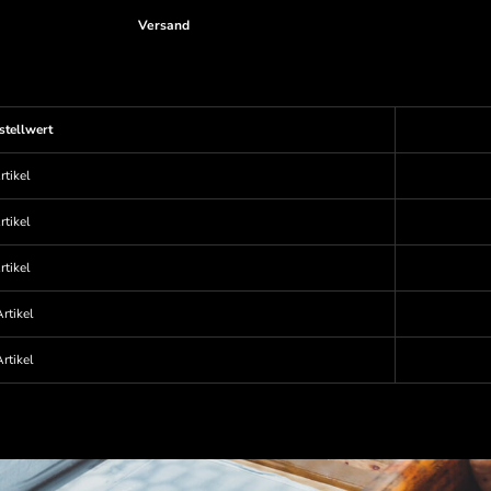
Versand
stellwert
rtikel
rtikel
rtikel
rtikel
rtikel