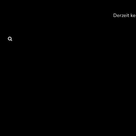
{CC} - {CN}
Anmelden
Derzeit ke
Registrieren
Warenkorb: 0 Artikel
Currency: