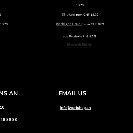
18,79
Sticken
9
from
CHF
18,79
1farbiger Druck
10,29
from
CHF
8,89
alle Produkte inkl. 8.1%
UNS AN
EMAIL US
 10
info@ver1shop.ch
46 86 88