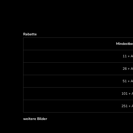
Rabatte
Mindestbe
11 + A
26 + A
51 + A
101 + A
251 + A
weitere Bilder