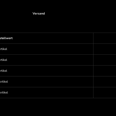
Versand
stellwert
rtikel
rtikel
rtikel
rtikel
rtikel