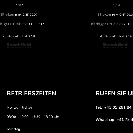
22,07
20,19
Sticken
Sticken
from
CHF
22,07
from
CHF
20,1
rbiger Druck
1farbiger Druck
from
CHF
12,17
from
CHF
alle Produkte inkl. 8.1%
alle Produkte inkl. 8.1%
BETRIEBSZEITEN
RUFEN SIE 
Tel. +41 61 261 84
Montag - Freitag
08:00 - 12:00 | 13:30 - 18:00 Uhr
Whatshap +41 79 4
Samstag