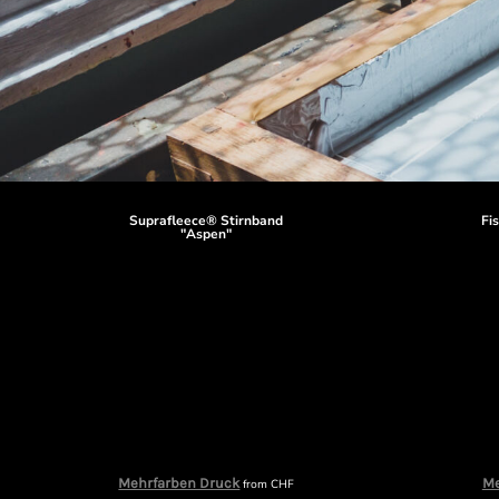
Suprafleece® Stirnband
Fi
"Aspen"
Mehrfarben Druck
Me
from
CHF