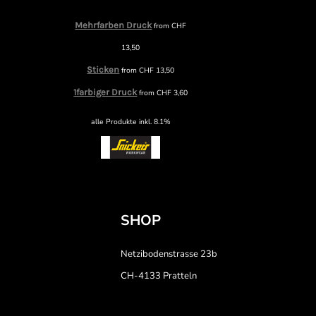
Mehrfarben Druck
from
CHF
13,50
Sticken
from
CHF
13,50
1farbiger Druck
from
CHF
3,60
alle Produkte inkl. 8.1%
SHOP
Netzibodenstrasse 23b
CH-4133 Pratteln