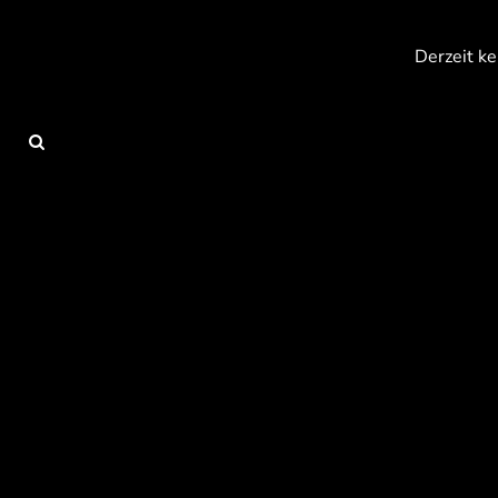
{CC} - {CN}
Anmelden
Derzeit ke
Registrieren
Warenkorb: 0 Artikel
Currency: