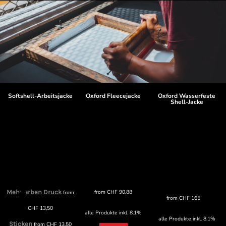
Softshell-Arbeitsjacke
Oxford Fleecejacke
Oxford Wasserfeste
Shell-Jacke
Mehrfarben Druck
from
CHF
90,88
from
from
CHF
165,89
CHF
13,50
alle Produkte inkl. 8.1%
alle Produkte inkl. 8.1%
Sticken
from
CHF
13,50