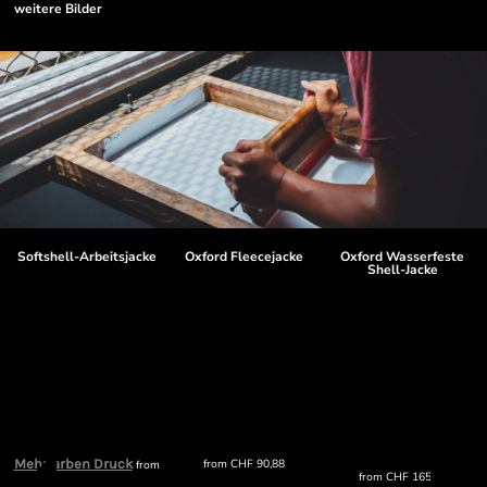
weitere Bilder
Softshell-Arbeitsjacke
Oxford Fleecejacke
Oxford Wasserfeste
Shell-Jacke
Mehrfarben Druck
from
CHF
90,88
from
from
CHF
165,89