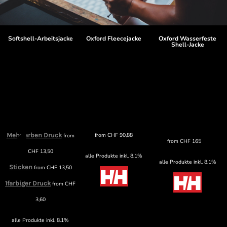
Softshell-Arbeitsjacke
Oxford Fleecejacke
Oxford Wasserfeste
Shell-Jacke
Mehrfarben Druck
from
CHF
90,88
from
from
CHF
165,89
CHF
13,50
alle Produkte inkl. 8.1%
alle Produkte inkl. 8.1%
Sticken
from
CHF
13,50
1farbiger Druck
from
CHF
3,60
alle Produkte inkl. 8.1%