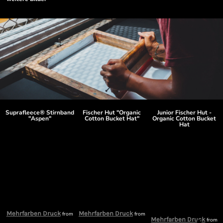
Suprafleece® Stirnband
Fischer Hut "Organic
Junior Fischer Hut -
"Aspen"
Cotton Bucket Hat"
Organic Cotton Bucket
Hat
Mehrfarben Druck
Mehrfarben Druck
m
from
from
Mehrfarben Druck
from