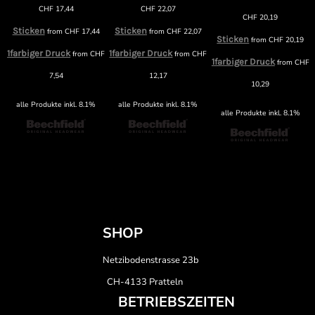
CHF
17,44
CHF
22,07
CHF
20,19
Sticken
Sticken
from
CHF
17,44
from
CHF
22,07
Sticken
from
CHF
20,19
1farbiger Druck
1farbiger Druck
F
from
CHF
from
CHF
1farbiger Druck
from
CHF
7,54
12,17
10,29
alle Produkte inkl. 8.1%
alle Produkte inkl. 8.1%
alle Produkte inkl. 8.1%
SHOP
Netzibodenstrasse 23b
CH-4133 Pratteln
BETRIEBSZEITEN