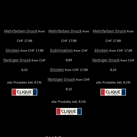
Mehrfarben Druck
Mehrfarben Druck
Mehrfarben Druck
from
from
from
m
CHF
17,99
CHF
17,99
CHF
17,99
Sticken
Sublimation
Sticken
from
CHF
17,99
from
CHF
from
CHF
17,99
1farbiger Druck
8,99
1farbiger Druck
from
CHF
from
CHF
F
Sticken
8,10
from
CHF
17,99
8,10
1farbiger Druck
from
CHF
alle Produkte inkl. 8.1%
alle Produkte inkl. 8.1%
8,10
alle Produkte inkl. 8.1%