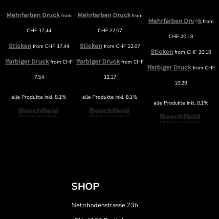
Mehrfarben Druck
Mehrfarben Druck
m
from
from
Mehrfarben Druck
from
CHF
17,44
CHF
22,07
CHF
20,19
Sticken
Sticken
from
CHF
17,44
from
CHF
22,07
Sticken
from
CHF
20,19
1farbiger Druck
1farbiger Druck
F
from
CHF
from
CHF
1farbiger Druck
from
CHF
7,54
12,17
10,29
alle Produkte inkl. 8.1%
alle Produkte inkl. 8.1%
alle Produkte inkl. 8.1%
SHOP
Netzibodenstrasse 23b