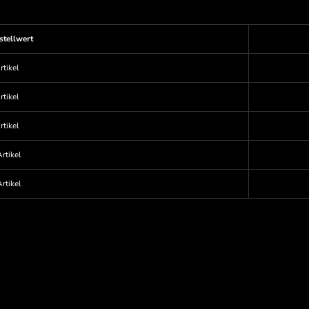
stellwert
rtikel
rtikel
rtikel
rtikel
rtikel