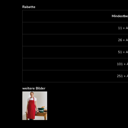
Rabatte
Mindestbe
11 + A
26 + A
51 + A
101 + A
251 + A
weitere Bilder