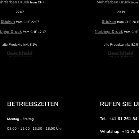
hrfarben Druck
Mehrfarben Druck
from
CHF
fro
22,07
20,19
Sticken
Sticken
from
CHF
22,07
from
CHF
20,1
rbiger Druck
1farbiger Druck
from
CHF
12,17
from
CHF
alle Produkte inkl. 8.1%
alle Produkte inkl. 8.1%
BETRIEBSZEITEN
RUFEN SIE 
Tel. +41 61 261 84
Montag - Freitag
08:00 - 12:00 | 13:30 - 18:00 Uhr
Whatshap +41 79 4