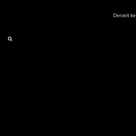
{CC} - {CN}
Anmelden
Derzeit ke
Registrieren
Warenkorb: 0 Artikel
Currency: