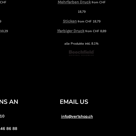
Mehrfarben Druck
m
CHF
from
CHF
18,79
Sticken
9
from
CHF
18,79
1farbiger Druck
10,29
from
CHF
8,89
alle Produkte inkl. 8.1%
UNS AN
EMAIL US
 10
info@ver1shop.ch
46 86 88