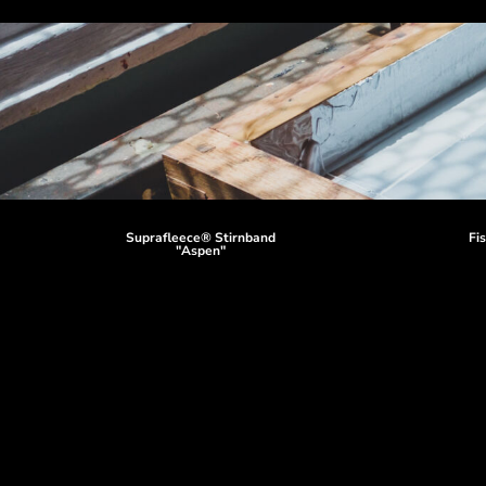
Suprafleece® Stirnband
Fi
"Aspen"