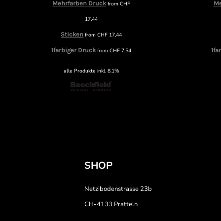
Mehrfarben Druck
Me
from
CHF
17,44
Sticken
from
CHF
17,44
1farbiger Druck
1fa
from
CHF
7,54
alle Produkte inkl. 8.1%
SHOP
Netzibodenstrasse 23b
CH-4133 Pratteln