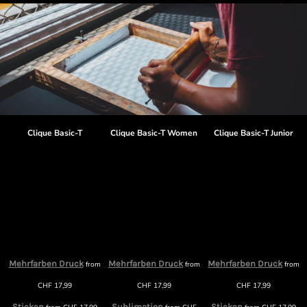
Clique Basic-T
Clique Basic-T Women
Clique Basic-T Junior
Mehrfarben Druck
Mehrfarben Druck
Mehrfarben Druck
from
from
from
m
CHF
17,99
CHF
17,99
CHF
17,99
Sticken
Sublimation
Sticken