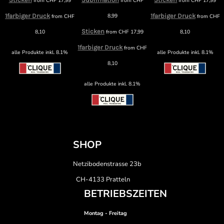
from
CHF
17,99
from
CHF
from
CHF
17,99
1farbiger Druck
8,99
1farbiger Druck
from
CHF
from
CHF
F
Sticken
8,10
from
CHF
17,99
8,10
1farbiger Druck
from
CHF
alle Produkte inkl. 8.1%
alle Produkte inkl. 8.1%
8,10
alle Produkte inkl. 8.1%
SHOP
Netzibodenstrasse 23b
CH-4133 Pratteln
BETRIEBSZEITEN
Montag - Freitag