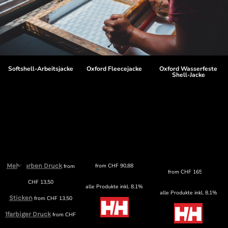
Softshell-Arbeitsjacke
Oxford Fleecejacke
Oxford Wasserfeste
Shell-Jacke
Mehrfarben Druck
from
CHF
90,88
from
from
CHF
165,89
CHF
13,50
alle Produkte inkl. 8.1%
alle Produkte inkl. 8.1%
Sticken
from
CHF
13,50
1farbiger Druck
from
CHF