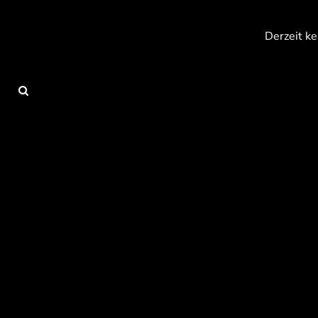
{CC} - {CN}
Anmelden
Derzeit ke
Registrieren
Warenkorb: 0 Artikel
Currency: