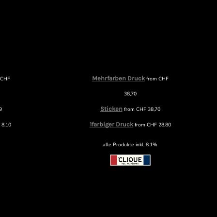
Mehrfarben Druck
m
CHF
from
CHF
38,70
Sticken
9
from
CHF
38,70
1farbiger Druck
F
8,10
from
CHF
28,80
alle Produkte inkl. 8.1%