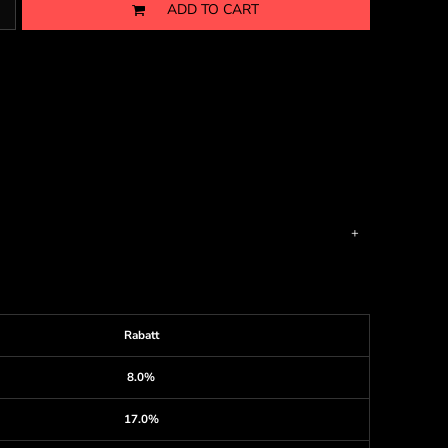
ADD TO CART
Rabatt
8.0%
17.0%