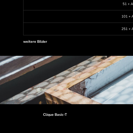
51 + A
101 + A
251 + A
weitere Bilder
Clique Basic-T