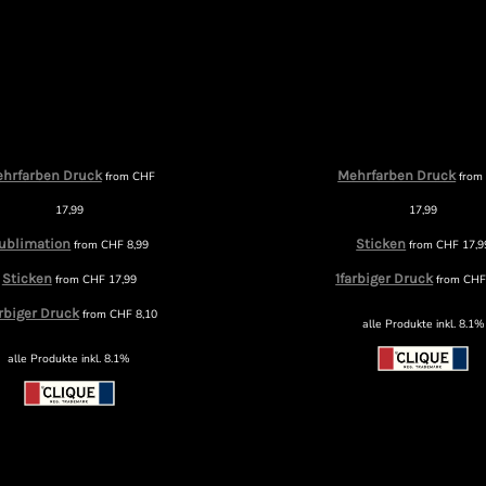
hrfarben Druck
Mehrfarben Druck
from
CHF
fro
17,99
17,99
ublimation
Sticken
from
CHF
8,99
from
CHF
17,9
Sticken
1farbiger Druck
from
CHF
17,99
from
CH
arbiger Druck
from
CHF
8,10
alle Produkte inkl. 8.1%
alle Produkte inkl. 8.1%