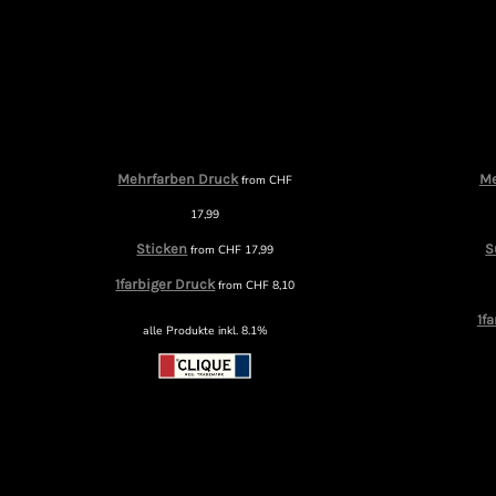
Mehrfarben Druck
Me
from
CHF
17,99
Sticken
S
from
CHF
17,99
1farbiger Druck
from
CHF
8,10
1f
alle Produkte inkl. 8.1%