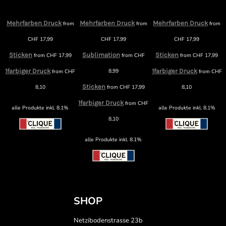
Mehrfarben Druck
Mehrfarben Druck
Mehrfarben Druck
from
from
from
m
CHF
17,99
CHF
17,99
CHF
17,99
Sticken
Sublimation
Sticken
from
CHF
17,99
from
CHF
from
CHF
17,99
1farbiger Druck
8,99
1farbiger Druck
from
CHF
from
CHF
F
Sticken
8,10
from
CHF
17,99
8,10
1farbiger Druck
from
CHF
alle Produkte inkl. 8.1%
alle Produkte inkl. 8.1%
8,10
alle Produkte inkl. 8.1%
SHOP
Netzibodenstrasse 23b