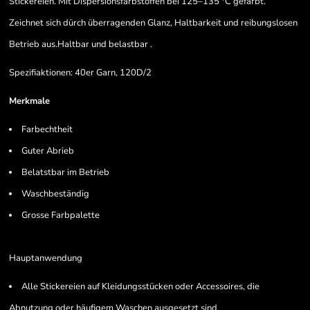
Stickereien. Mit Dispersionsfarbstoffen bei 125–135 °C gefärbt.
Zeichnet sich dürch überragenden Glanz, Haltbarkeit und reibungslosen
Betrieb aus.Haltbar und belastbar .
Spezifiaktionen: 40er Garn, 120D/2
Merkmale
Farbechtheit
Guter Abrieb
Belatstbar im Betrieb
Waschbeständig
Grosse Farbpalette
Hauptanwendung
Alle Stickereien auf Kleidungsstücken oder Accessoires, die
Abnutzung oder häufigem Waschen ausgesetzt sind