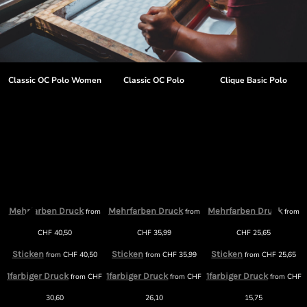
t
Classic OC Polo Women
Classic OC Polo
Clique Basic Polo
Mehrfarben Druck
Mehrfarben Druck
Mehrfarben Druck
from
from
from
CHF
40,50
CHF
35,99
CHF
25,65
Sticken
Sticken
Sticken
from
CHF
40,50
from
CHF
35,99
from
CHF
25,65
1farbiger Druck
1farbiger Druck
1farbiger Druck
from
CHF
from
CHF
from
CHF
30,60
26,10
15,75