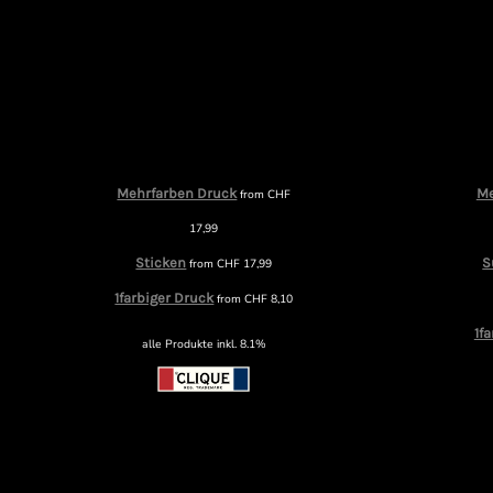
Mehrfarben Druck
Me
from
CHF
17,99
Sticken
S
from
CHF
17,99
1farbiger Druck
from
CHF
8,10
1f
alle Produkte inkl. 8.1%