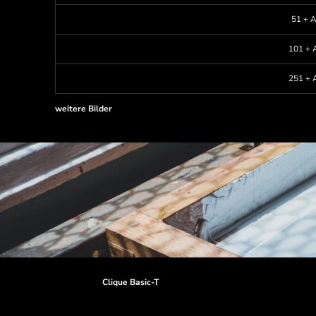
51 + A
101 + A
251 + A
weitere Bilder
Clique Basic-T