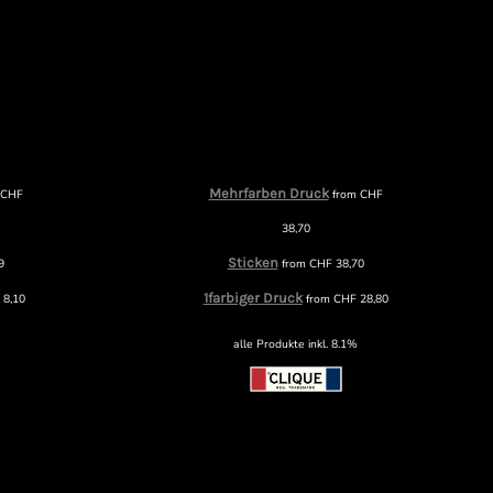
Mehrfarben Druck
m
CHF
from
CHF
38,70
Sticken
9
from
CHF
38,70
1farbiger Druck
F
8,10
from
CHF
28,80
alle Produkte inkl. 8.1%