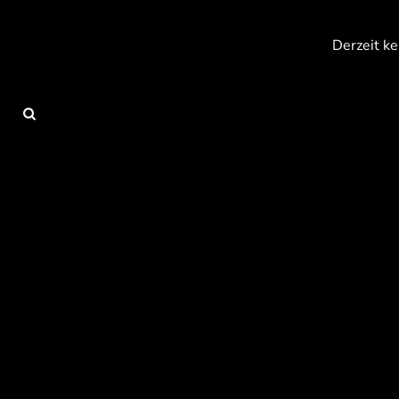
{CC} - {CN}
Anmelden
Derzeit ke
Registrieren
Warenkorb: 0 Artikel
Currency: