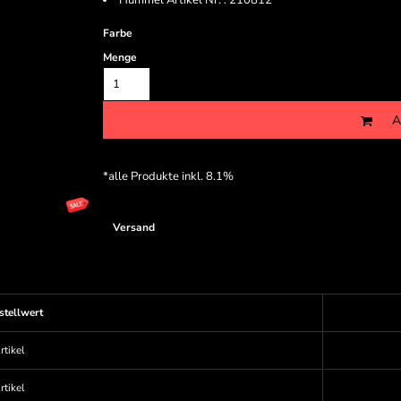
Hummel Artikel Nr. : 210812
Farbe
Menge
A
*
alle Produkte inkl. 8.1%
Versand
stellwert
rtikel
rtikel