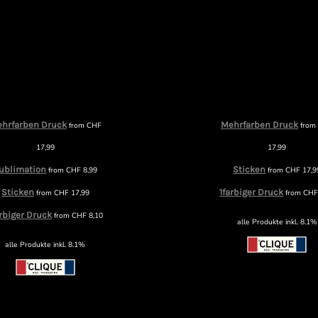
hrfarben Druck
Mehrfarben Druck
from
CHF
fro
17,99
17,99
ublimation
Sticken
from
CHF
8,99
from
CHF
17,9
Sticken
1farbiger Druck
from
CHF
17,99
from
CH
arbiger Druck
from
CHF
8,10
alle Produkte inkl. 8.1%
alle Produkte inkl. 8.1%