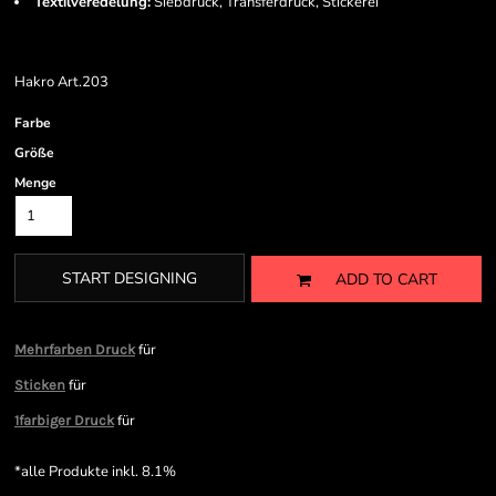
Textilveredelung:
Siebdruck, Transferdruck, Stickerei
Hakro Art.203
Farbe
Größe
Menge
START DESIGNING
ADD TO CART
für
Mehrfarben Druck
für
Sticken
für
1farbiger Druck
*
alle Produkte inkl. 8.1%