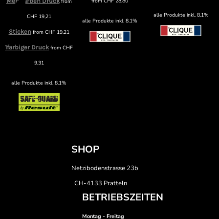
Mehrfarben Druck
from
CHF
28,80
from
F
alle Produkte inkl. 8.1%
CHF
19,21
alle Produkte inkl. 8.1%
Sticken
from
CHF
19,21
1farbiger Druck
from
CHF
9,31
alle Produkte inkl. 8.1%
SHOP
Netzibodenstrasse 23b
CH-4133 Pratteln
BETRIEBSZEITEN
Montag - Freitag