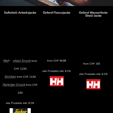
Softshell-Arbeitsjacke
Oxford Fleecejacke
Oxford Wasserfeste
Shell-Jacke
Mehrfarben Druck
from
CHF
90,88
from
from
CHF
165,89
CHF
13,50
alle Produkte inkl. 8.1%
alle Produkte inkl. 8.1%
Sticken
from
CHF
13,50
1farbiger Druck
from
CHF
3,60
alle Produkte inkl. 8.1%