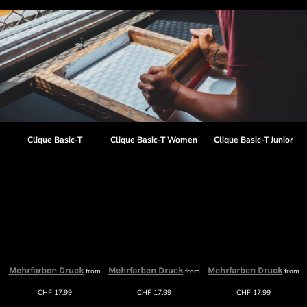
Clique Basic-T
Clique Basic-T Women
Clique Basic-T Junior
Mehrfarben Druck
Mehrfarben Druck
Mehrfarben Druck
from
from
from
m
CHF
17,99
CHF
17,99
CHF
17,99