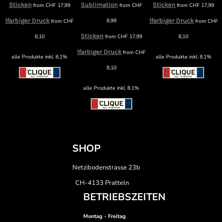
Sticken
Sublimation
Sticken
from
CHF
17,99
from
CHF
from
CHF
17,99
1farbiger Druck
8,99
1farbiger Druck
from
CHF
from
CHF
F
Sticken
8,10
from
CHF
17,99
8,10
1farbiger Druck
from
CHF
alle Produkte inkl. 8.1%
alle Produkte inkl. 8.1%
8,10
alle Produkte inkl. 8.1%
SHOP
Netzibodenstrasse 23b
CH-4133 Pratteln
BETRIEBSZEITEN
Montag - Freitag