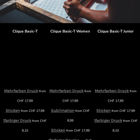
Clique Basic-T
Clique Basic-T Women
Clique Basic-T Junior
Mehrfarben Druck
Mehrfarben Druck
Mehrfarben Druck
from
from
from
m
CHF
17,99
CHF
17,99
CHF
17,99
Sticken
Sublimation
Sticken
from
CHF
17,99
from
CHF
from
CHF
17,99
1farbiger Druck
8,99
1farbiger Druck
from
CHF
from
CHF
F
Sticken
8,10
from
CHF
17,99
8,10