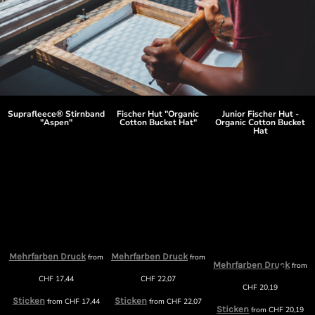
Suprafleece® Stirnband
Fischer Hut "Organic
Junior Fischer Hut -
"Aspen"
Cotton Bucket Hat"
Organic Cotton Bucket
Hat
Mehrfarben Druck
Mehrfarben Druck
m
from
from
Mehrfarben Druck
from
CHF
17,44
CHF
22,07
CHF
20,19
Sticken
Sticken
from
CHF
17,44
from
CHF
22,07
Sticken
from
CHF
20,19