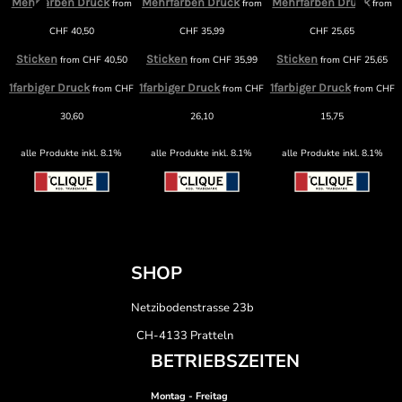
Mehrfarben Druck
Mehrfarben Druck
Mehrfarben Druck
from
from
from
CHF
40,50
CHF
35,99
CHF
25,65
Sticken
Sticken
Sticken
from
CHF
40,50
from
CHF
35,99
from
CHF
25,65
1farbiger Druck
1farbiger Druck
1farbiger Druck
from
CHF
from
CHF
from
CHF
30,60
26,10
15,75
alle Produkte inkl. 8.1%
alle Produkte inkl. 8.1%
alle Produkte inkl. 8.1%
SHOP
Netzibodenstrasse 23b
CH-4133 Pratteln
BETRIEBSZEITEN
Montag - Freitag