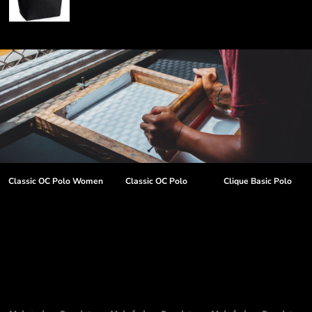
t
Classic OC Polo Women
Classic OC Polo
Clique Basic Polo