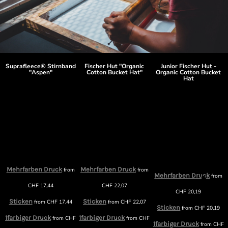
Suprafleece® Stirnband
Fischer Hut "Organic
Junior Fischer Hut -
"Aspen"
Cotton Bucket Hat"
Organic Cotton Bucket
Hat
Mehrfarben Druck
Mehrfarben Druck
m
from
from
Mehrfarben Druck
from
CHF
17,44
CHF
22,07
CHF
20,19
Sticken
Sticken
from
CHF
17,44
from
CHF
22,07
Sticken
from
CHF
20,19
1farbiger Druck
1farbiger Druck
F
from
CHF
from
CHF
1farbiger Druck
from
CHF