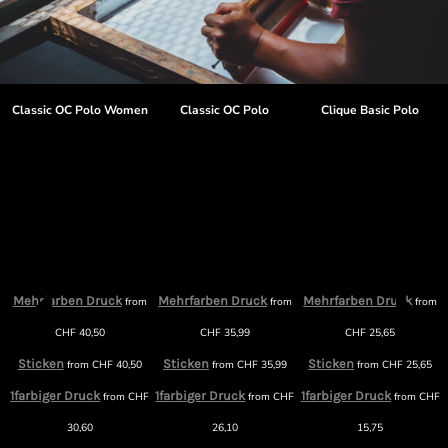
t
Classic OC Polo Women
Classic OC Polo
Clique Basic Polo
Mehrfarben Druck
Mehrfarben Druck
Mehrfarben Druck
from
from
from
CHF
40,50
CHF
35,99
CHF
25,65
Sticken
Sticken
Sticken
from
CHF
40,50
from
CHF
35,99
from
CHF
25,65
1farbiger Druck
1farbiger Druck
1farbiger Druck
from
CHF
from
CHF
from
CHF
30,60
26,10
15,75