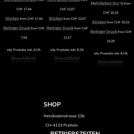
Mehrfarben Druck
from
CHF
17,44
CHF
22,07
CHF
20,19
Sticken
Sticken
from
CHF
17,44
from
CHF
22,07
Sticken
from
CHF
20,19
1farbiger Druck
1farbiger Druck
F
from
CHF
from
CHF
1farbiger Druck
from
CHF
7,54
12,17
10,29
alle Produkte inkl. 8.1%
alle Produkte inkl. 8.1%
alle Produkte inkl. 8.1%
SHOP
Netzibodenstrasse 23b
CH-4133 Pratteln
BETRIEBSZEITEN