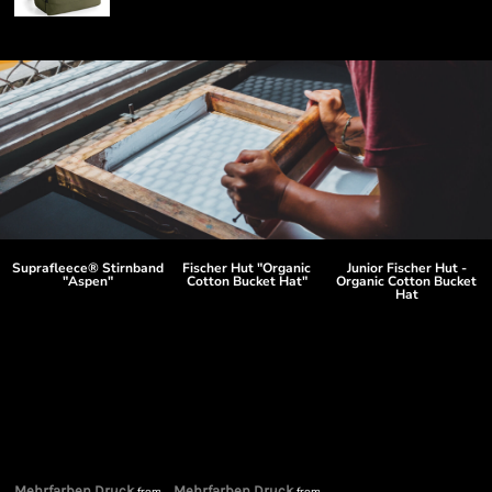
Suprafleece® Stirnband
Fischer Hut "Organic
Junior Fischer Hut -
"Aspen"
Cotton Bucket Hat"
Organic Cotton Bucket
Hat
Mehrfarben Druck
Mehrfarben Druck
m
from
from