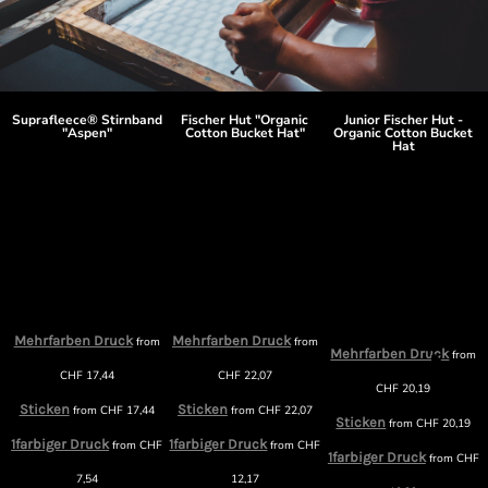
Suprafleece® Stirnband
Fischer Hut "Organic
Junior Fischer Hut -
"Aspen"
Cotton Bucket Hat"
Organic Cotton Bucket
Hat
Mehrfarben Druck
Mehrfarben Druck
m
from
from
Mehrfarben Druck
from
CHF
17,44
CHF
22,07
CHF
20,19
Sticken
Sticken
from
CHF
17,44
from
CHF
22,07
Sticken
from
CHF
20,19
1farbiger Druck
1farbiger Druck
F
from
CHF
from
CHF
1farbiger Druck
from
CHF
7,54
12,17