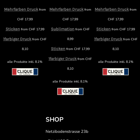
Mehrfarben Druck
Mehrfarben Druck
Mehrfarben Druck
from
from
from
m
CHF
17,99
CHF
17,99
CHF
17,99
Sticken
Sublimation
Sticken
from
CHF
17,99
from
CHF
from
CHF
17,99
1farbiger Druck
8,99
1farbiger Druck
from
CHF
from
CHF
F
Sticken
8,10
from
CHF
17,99
8,10
1farbiger Druck
from
CHF
alle Produkte inkl. 8.1%
alle Produkte inkl. 8.1%
8,10
alle Produkte inkl. 8.1%
SHOP
Netzibodenstrasse 23b