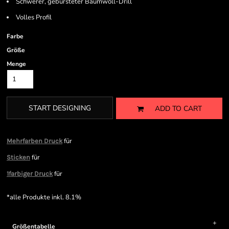
Schwerer, gebürsteter Baumwoll-Drill
Volles Profil
Farbe
Größe
Menge
START DESIGNING
ADD TO CART
für
Mehrfarben Druck
für
Sticken
für
1farbiger Druck
*
alle Produkte inkl. 8.1%
Größentabelle