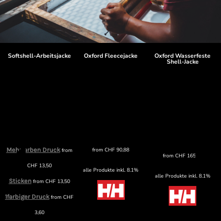
Softshell-Arbeitsjacke
Oxford Fleecejacke
Oxford Wasserfeste
Shell-Jacke
Mehrfarben Druck
from
CHF
90,88
from
from
CHF
165,89
CHF
13,50
alle Produkte inkl. 8.1%
alle Produkte inkl. 8.1%
Sticken
from
CHF
13,50
1farbiger Druck
from
CHF
3,60