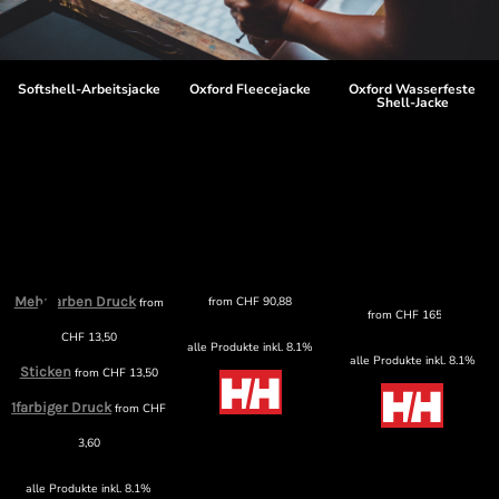
Softshell-Arbeitsjacke
Oxford Fleecejacke
Oxford Wasserfeste
Shell-Jacke
Mehrfarben Druck
from
CHF
90,88
from
from
CHF
165,89
CHF
13,50
alle Produkte inkl. 8.1%
alle Produkte inkl. 8.1%
Sticken
from
CHF
13,50
1farbiger Druck
from
CHF
3,60
alle Produkte inkl. 8.1%