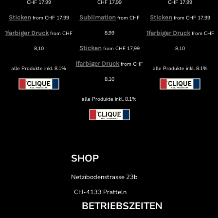
CHF
17,99
CHF
17,99
CHF
17,99
Sticken
Sublimation
Sticken
from
CHF
17,99
from
CHF
from
CHF
17,99
1farbiger Druck
8,99
1farbiger Druck
from
CHF
from
CHF
F
Sticken
8,10
from
CHF
17,99
8,10
1farbiger Druck
from
CHF
alle Produkte inkl. 8.1%
alle Produkte inkl. 8.1%
8,10
alle Produkte inkl. 8.1%
SHOP
Netzibodenstrasse 23b
CH-4133 Pratteln
BETRIEBSZEITEN