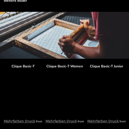
weitere Bilder
Clique Basic-T
Clique Basic-T Women
Clique Basic-T Junior
Mehrfarben Druck
Mehrfarben Druck
Mehrfarben Druck
from
from
from
m