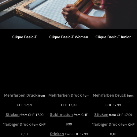
Clique Basic-T
Clique Basic-T Women
Clique Basic-T Junior
Mehrfarben Druck
Mehrfarben Druck
Mehrfarben Druck
from
from
from
m
CHF
17,99
CHF
17,99
CHF
17,99
Sticken
Sublimation
Sticken
from
CHF
17,99
from
CHF
from
CHF
17,99
1farbiger Druck
8,99
1farbiger Druck
from
CHF
from
CHF
F
Sticken
8,10
from
CHF
17,99
8,10