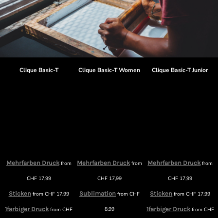
Clique Basic-T
Clique Basic-T Women
Clique Basic-T Junior
Mehrfarben Druck
Mehrfarben Druck
Mehrfarben Druck
from
from
from
m
CHF
17,99
CHF
17,99
CHF
17,99
Sticken
Sublimation
Sticken
from
CHF
17,99
from
CHF
from
CHF
17,99
1farbiger Druck
8,99
1farbiger Druck
from
CHF
from
CHF
F