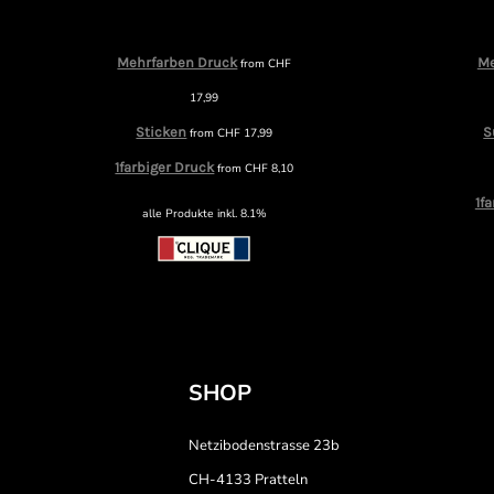
Mehrfarben Druck
Me
from
CHF
17,99
Sticken
S
from
CHF
17,99
1farbiger Druck
from
CHF
8,10
1f
alle Produkte inkl. 8.1%
SHOP
Netzibodenstrasse 23b
CH-4133 Pratteln