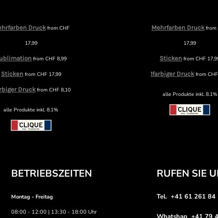
hrfarben Druck
Mehrfarben Druck
from
CHF
fro
17,99
17,99
ublimation
Sticken
from
CHF
8,99
from
CHF
17,9
Sticken
1farbiger Druck
from
CHF
17,99
from
CH
arbiger Druck
from
CHF
8,10
alle Produkte inkl. 8.1%
alle Produkte inkl. 8.1%
BETRIEBSZEITEN
RUFEN SIE 
Tel. +41 61 261 84
Montag - Freitag
08:00 - 12:00 | 13:30 - 18:00 Uhr
Whatshap +41 79 4