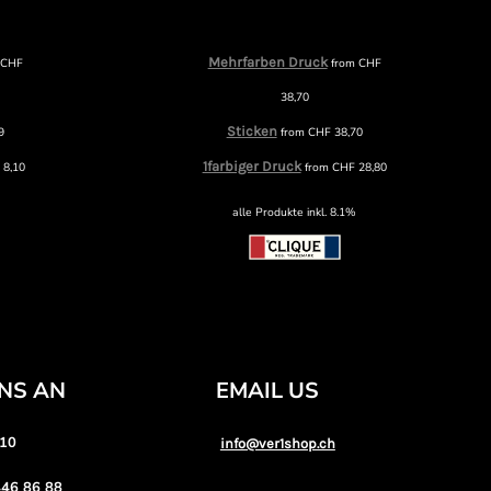
Mehrfarben Druck
m
CHF
from
CHF
38,70
Sticken
9
from
CHF
38,70
1farbiger Druck
F
8,10
from
CHF
28,80
alle Produkte inkl. 8.1%
UNS AN
EMAIL US
 10
info@ver1shop.ch
46 86 88