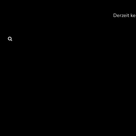
{CC} - {CN}
Anmelden
Derzeit ke
Registrieren
Warenkorb: 0 Artikel
Currency: