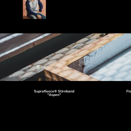
Suprafleece® Stirnband
Fi
"Aspen"