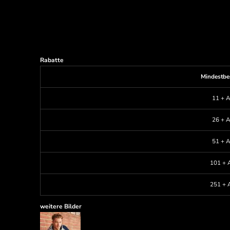
Rabatte
Mindestbe
11 + A
26 + A
51 + A
101 + A
251 + A
weitere Bilder