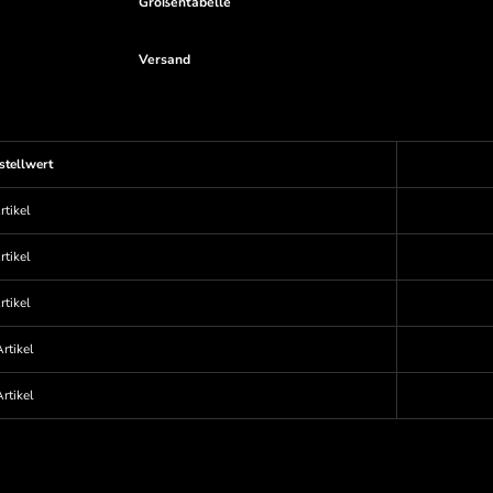
Größentabelle
Versand
stellwert
rtikel
rtikel
rtikel
rtikel
rtikel