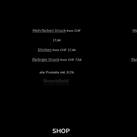
Mehrfarben Druck
Me
from
CHF
17,44
Sticken
from
CHF
17,44
1farbiger Druck
1fa
from
CHF
7,54
alle Produkte inkl. 8.1%
SHOP