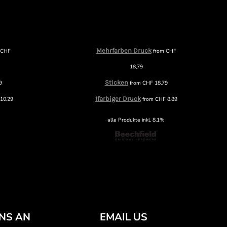
Mehrfarben Druck
m
CHF
from
CHF
18,79
Sticken
9
from
CHF
18,79
1farbiger Druck
10,29
from
CHF
8,89
alle Produkte inkl. 8.1%
UNS AN
EMAIL US