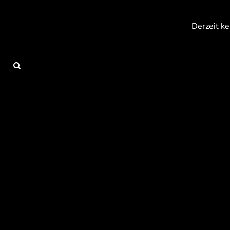
{CC} - {CN}
Anmelden
Derzeit ke
Registrieren
Warenkorb: 0 Artikel
Currency: