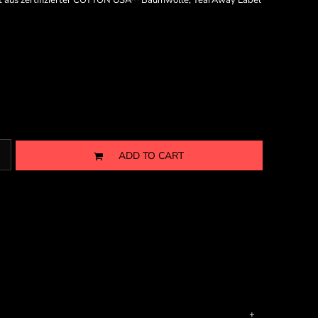
llt aus zertifizierter COTTON USA™ Baumwolle, TearAway Label
ADD TO CART