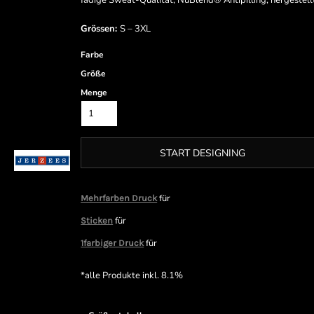
fädige Sweat-Qualität, NuBlend® Antipilling, hergeste
Grössen:
S – 3XL
Farbe
Größe
Menge
START DESIGNING
für
Mehrfarben Druck
für
Sticken
für
1farbiger Druck
*
alle Produkte inkl. 8.1%