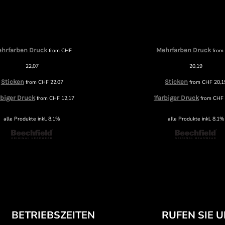
hrfarben Druck
Mehrfarben Druck
from
CHF
fro
22,07
20,19
Sticken
Sticken
from
CHF
22,07
from
CHF
20,1
rbiger Druck
1farbiger Druck
from
CHF
12,17
from
CHF
alle Produkte inkl. 8.1%
alle Produkte inkl. 8.1%
BETRIEBSZEITEN
RUFEN SIE 