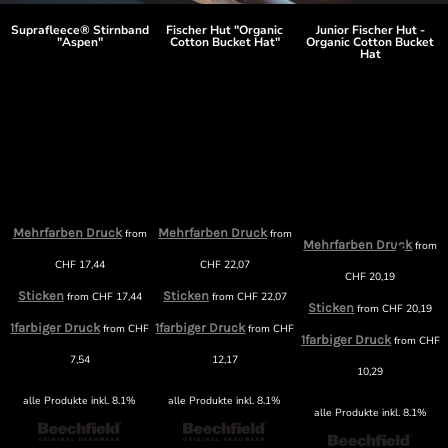
Suprafleece® Stirnband
Fischer Hut "Organic
Junior Fischer Hut -
"Aspen"
Cotton Bucket Hat"
Organic Cotton Bucket
Hat
Mehrfarben Druck
Mehrfarben Druck
m
from
from
Mehrfarben Druck
from
CHF
17,44
CHF
22,07
CHF
20,19
Sticken
Sticken
from
CHF
17,44
from
CHF
22,07
Sticken
from
CHF
20,19
1farbiger Druck
1farbiger Druck
F
from
CHF
from
CHF
1farbiger Druck
from
CHF
7,54
12,17
10,29
alle Produkte inkl. 8.1%
alle Produkte inkl. 8.1%
alle Produkte inkl. 8.1%