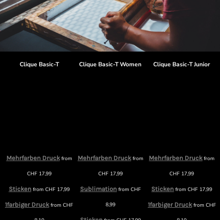
Clique Basic-T
Clique Basic-T Women
Clique Basic-T Junior
Mehrfarben Druck
Mehrfarben Druck
Mehrfarben Druck
from
from
from
m
CHF
17,99
CHF
17,99
CHF
17,99
Sticken
Sublimation
Sticken
from
CHF
17,99
from
CHF
from
CHF
17,99
1farbiger Druck
8,99
1farbiger Druck
from
CHF
from
CHF
F
Sticken