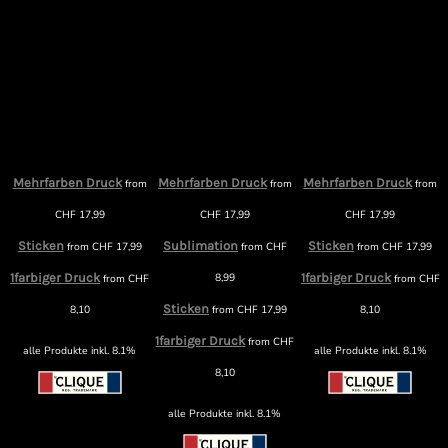
Mehrfarben Druck
Mehrfarben Druck
Mehrfarben Druck
from
from
from
m
CHF
17,99
CHF
17,99
CHF
17,99
Sticken
Sublimation
Sticken
from
CHF
17,99
from
CHF
from
CHF
17,99
1farbiger Druck
8,99
1farbiger Druck
from
CHF
from
CHF
F
Sticken
8,10
from
CHF
17,99
8,10
1farbiger Druck
from
CHF
alle Produkte inkl. 8.1%
alle Produkte inkl. 8.1%
8,10
alle Produkte inkl. 8.1%