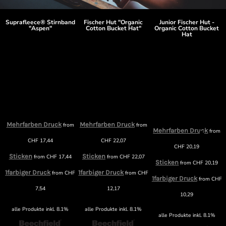
Suprafleece® Stirnband
Fischer Hut "Organic
Junior Fischer Hut -
"Aspen"
Cotton Bucket Hat"
Organic Cotton Bucket
Hat
Mehrfarben Druck
Mehrfarben Druck
m
from
from
Mehrfarben Druck
from
CHF
17,44
CHF
22,07
CHF
20,19
Sticken
Sticken
from
CHF
17,44
from
CHF
22,07
Sticken
from
CHF
20,19
1farbiger Druck
1farbiger Druck
F
from
CHF
from
CHF
1farbiger Druck
from
CHF
7,54
12,17
10,29
alle Produkte inkl. 8.1%
alle Produkte inkl. 8.1%
alle Produkte inkl. 8.1%