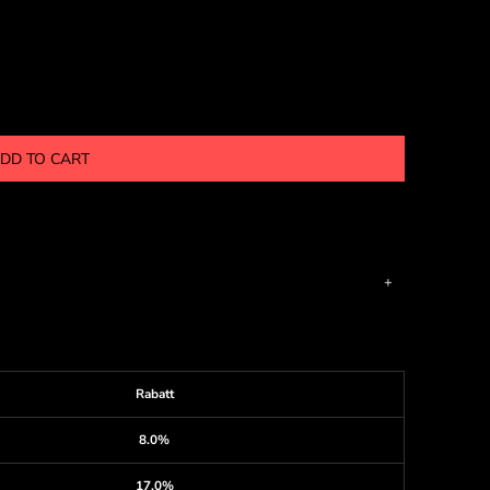
DD TO CART
Rabatt
8.0%
17.0%