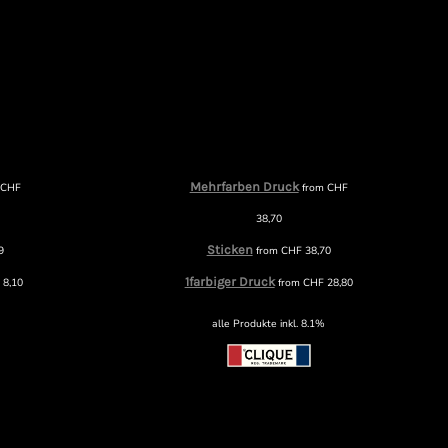
Mehrfarben Druck
m
CHF
from
CHF
38,70
Sticken
9
from
CHF
38,70
1farbiger Druck
F
8,10
from
CHF
28,80
alle Produkte inkl. 8.1%