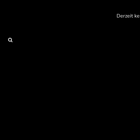
{CC} - {CN}
Anmelden
Derzeit ke
Registrieren
Warenkorb: 0 Artikel
Currency: