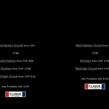
hrfarben Druck
Mehrfarben Druck
from
CHF
fro
17,99
17,99
ublimation
Sticken
from
CHF
8,99
from
CHF
17,9
Sticken
1farbiger Druck
from
CHF
17,99
from
CH
arbiger Druck
from
CHF
8,10
alle Produkte inkl. 8.1%
alle Produkte inkl. 8.1%