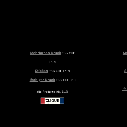
Mehrfarben Druck
Me
from
CHF
17,99
Sticken
S
from
CHF
17,99
1farbiger Druck
from
CHF
8,10
1f
alle Produkte inkl. 8.1%