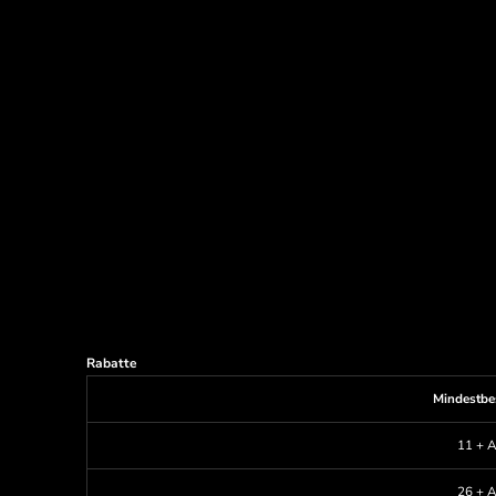
Rabatte
Mindestbe
11 + A
26 + A