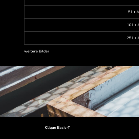
51 + A
101 + A
251 + A
weitere Bilder
Clique Basic-T