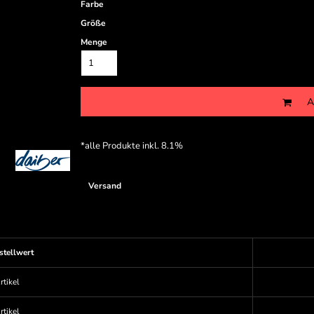
Farbe
Größe
Menge
A
*
alle Produkte inkl. 8.1%
Versand
stellwert
rtikel
rtikel