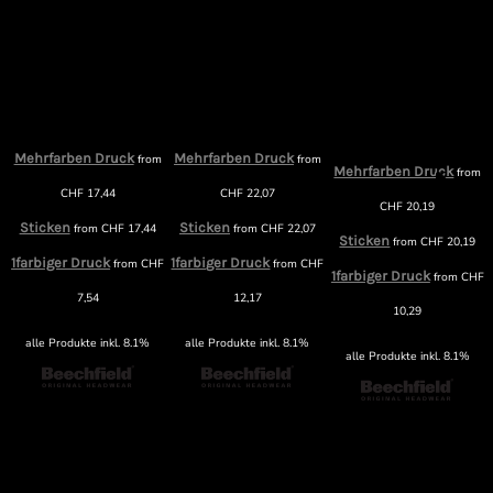
Mehrfarben Druck
Mehrfarben Druck
m
from
from
Mehrfarben Druck
from
CHF
17,44
CHF
22,07
CHF
20,19
Sticken
Sticken
from
CHF
17,44
from
CHF
22,07
Sticken
from
CHF
20,19
1farbiger Druck
1farbiger Druck
F
from
CHF
from
CHF
1farbiger Druck
from
CHF
7,54
12,17
10,29
alle Produkte inkl. 8.1%
alle Produkte inkl. 8.1%
alle Produkte inkl. 8.1%